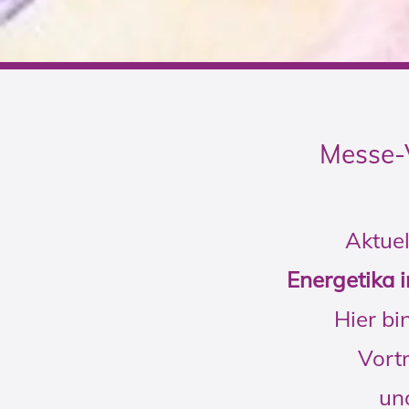
Messe-
Aktuel
Energetika 
Hier bi
Vort
un