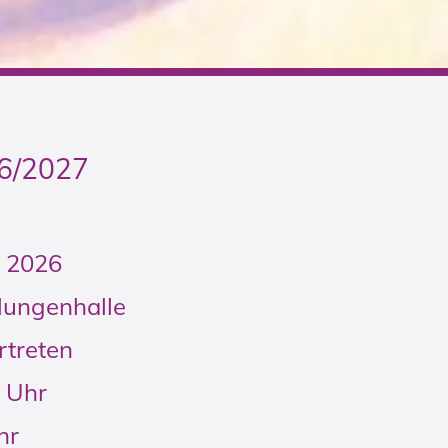
26/2027
i 2026
elungenhalle
rtreten
1 Uhr
Uhr