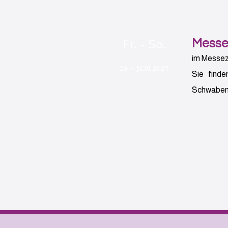
Fr. - So.
Messe
im Messe
29. - 31.01.2027
Sie find
Schwaben