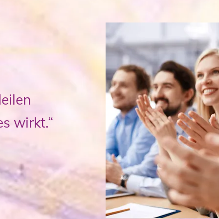
eilen
s wirkt.“