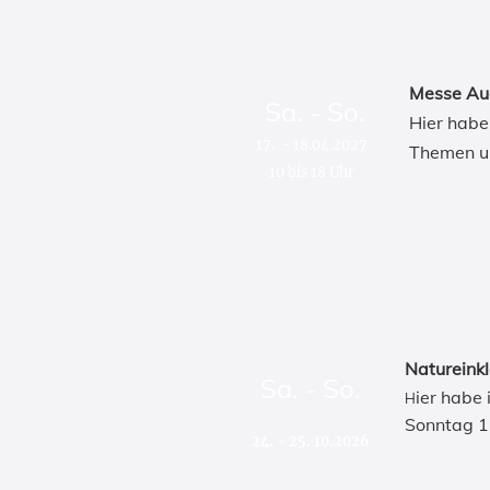
Messe Aug
Sa. - So.
Hier habe
17. - 18.04.2027
Themen u
10 bis 18 Uhr
Natureink
Sa. - So.
ier habe 
H
Sonntag 15
24. - 25. 10.2026