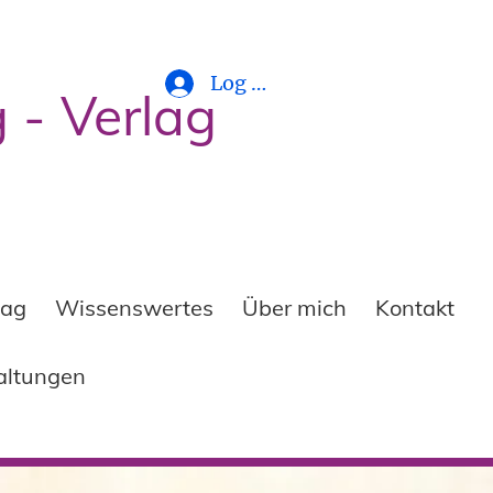
Log In
 - Verlag
lag
Wissenswertes
Über mich
Kontakt
altungen